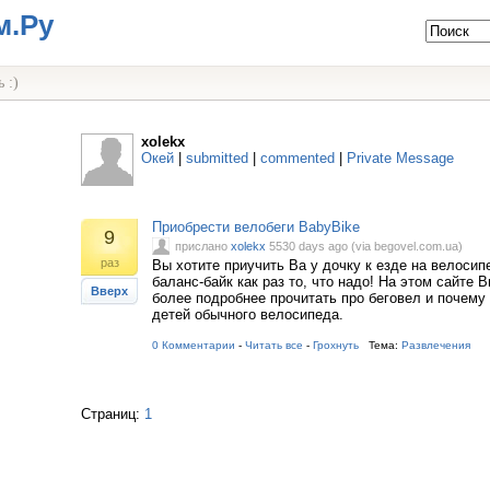
м.Ру
 :)
xolekx
Окей
|
submitted
|
commented
|
Private Message
Приобрести велобеги BabyBike
9
прислано
xolekx
5530 days ago (via begovel.com.ua)
раз
Вы хотите приучить Ва у дочку к езде на велосипе
баланс-байк как раз то, что надо! На этом сайте 
Вверх
более подробнее прочитать про беговел и почему
детей обычного велосипеда.
0 Комментарии
-
Читать все
-
Грохнуть
Тема:
Развлечения
Страниц:
1