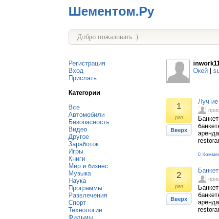
Шементом.Ру
Добро пожаловать :)
Регистрация
inwork1
Вход
Окей
|
s
Прислать
Категории
Луч ие
1
Все
при
Автомобили
раз
Банкет
Безопасность
банкет
Видео
Вверх
аренда
Другое
restora
Заработок
Игры
0 Комме
Книги
Мир и бизнес
Банкет
Музыка
2
при
Наука
раз
Банкет
Программы
банкет
Развлечения
Вверх
аренда
Спорт
restora
Технологии
Фильмы