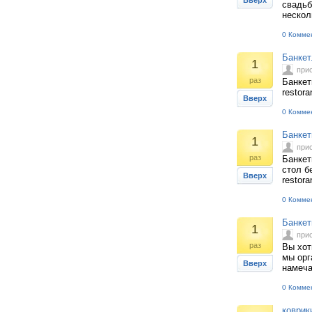
Вверх
свадьб
нескол
0 Комме
Банкет
1
при
раз
Банкет
restora
Вверх
0 Комме
Банкет
1
при
раз
Банкет
стол б
Вверх
restora
0 Комме
Банкет
1
при
раз
Вы хот
мы орг
Вверх
намеча
0 Комме
коврик