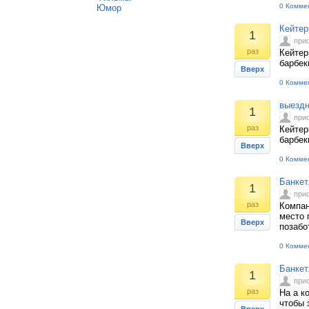
0 Комме
Юмор
Кейтер
1
при
раз
Кейтер
барбекь
Вверх
0 Комме
выездн
1
при
раз
Кейтер
барбекь
Вверх
0 Комме
Банкет
1
при
раз
Компан
место 
Вверх
позабо
0 Комме
Банкет
1
при
раз
На а к
чтобы 