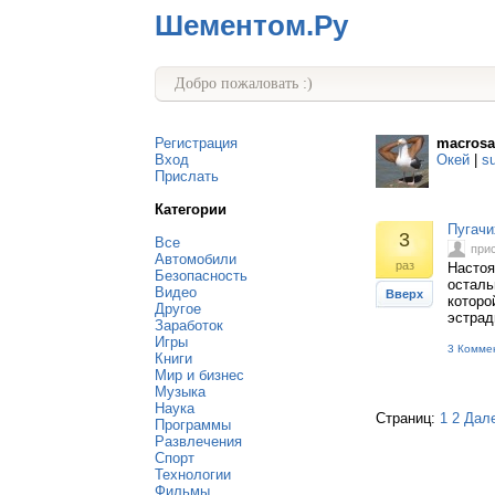
Шементом.Ру
Добро пожаловать :)
Регистрация
macrosa
Вход
Окей
|
s
Прислать
Категории
Пугачи
3
Все
при
Автомобили
раз
Настоя
Безопасность
осталь
Видео
Вверх
которо
Другое
эстрад
Заработок
Игры
3 Комме
Книги
Мир и бизнес
Музыка
Наука
Страниц:
1
2
Дал
Программы
Развлечения
Спорт
Технологии
Фильмы