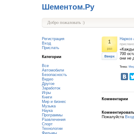
Шементом.Ру
Добро пожаловать :)
Регистрация
Наркоз 
1
Вход
прислан
Прислать
раз
«Каждый
700 ост
Категории
Вверх
они не 
Все
Тема:
Мир
Автомобили
Безопасность
Видео
Другое
Заработок
Игры
Книги
Комментарии
Мир и бизнес
Музыка
Наука
Комментироват
Программы
Пожалуйста
Вхо
Развлечения
Спорт
Технологии
Фильмы