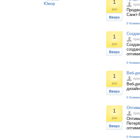
1
Юмор
при
раз
Продви
Санкт-
Вверх
0 Комме
Создан
1
при
раз
Создан
создан
Вверх
оптими
0 Комме
Веб-ди
1
при
раз
Веб-ди
дизайн
Вверх
0 Комме
Оптими
1
при
раз
Оптими
Петерб
Вверх
оптими
0 Комме