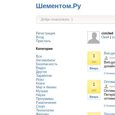
Шементом.Ру
Добро пожаловать :)
Регистрация
cimited
Вход
Окей
|
s
Прислать
Категории
Веб-ди
1
Все
при
Автомобили
раз
Веб-ди
Безопасность
дизайн
Видео
Вверх
Другое
0 Комме
Заработок
Игры
Оптими
Книги
1
при
Мир и бизнес
раз
Оптими
Музыка
Петерб
Наука
Вверх
оптими
Программы
Развлечения
0 Комме
Спорт
Технологии
Фильмы
Продви