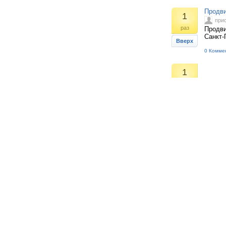
Продви
1
при
раз
Продви
Санкт-
Вверх
0 Комме
1