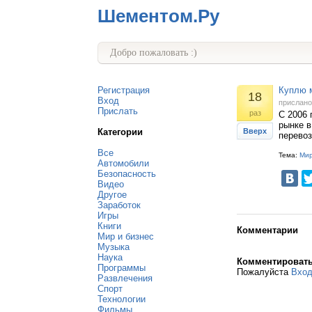
Шементом.Ру
Добро пожаловать :)
Регистрация
Куплю м
18
Вход
прислан
Прислать
раз
С 2006 
рынке в
Категории
Вверх
перевоз
Все
Тема:
Мир
Автомобили
Безопасность
Видео
Другое
Заработок
Игры
Книги
Комментарии
Мир и бизнес
Музыка
Наука
Комментироват
Программы
Пожалуйста
Вхо
Развлечения
Спорт
Технологии
Фильмы