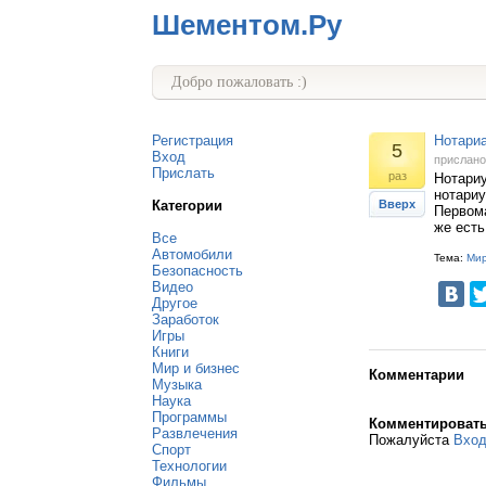
Шементом.Ру
Добро пожаловать :)
Регистрация
Нотари
5
Вход
прислан
Прислать
раз
Нотариу
нотариу
Категории
Вверх
Первома
же есть
Все
Автомобили
Тема:
Мир
Безопасность
Видео
Другое
Заработок
Игры
Книги
Мир и бизнес
Комментарии
Музыка
Наука
Программы
Комментироват
Развлечения
Пожалуйста
Вхо
Спорт
Технологии
Фильмы