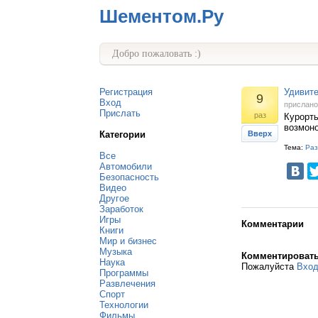
Шементом.Ру
Добро пожаловать :)
Регистрация
Удивите
9
Вход
прислан
Прислать
раз
Курорты
возмоно
Категории
Вверх
Тема:
Раз
Все
Автомобили
Безопасность
Видео
Другое
Заработок
Игры
Комментарии
Книги
Мир и бизнес
Музыка
Комментироват
Наука
Пожалуйста
Вхо
Программы
Развлечения
Спорт
Технологии
Фильмы