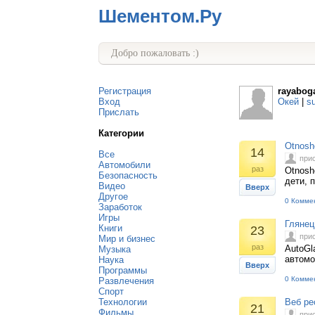
Шементом.Ру
Добро пожаловать :)
Регистрация
rayaboga
Вход
Окей
|
s
Прислать
Категории
Otnosh
14
Все
при
Автомобили
раз
Otnosh
Безопасность
дети, 
Видео
Вверх
Другое
0 Комме
Заработок
Игры
Глянец
Книги
23
при
Мир и бизнес
раз
AutoGl
Музыка
автомо
Наука
Вверх
Программы
0 Комме
Развлечения
Спорт
Технологии
Веб ре
21
Фильмы
при