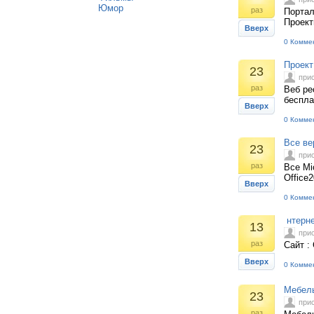
Юмор
раз
Портал
Проект
Вверх
0 Комме
Проект
23
при
раз
Веб ре
беспла
Вверх
0 Комме
Все вер
23
при
раз
Все Mic
Office
Вверх
0 Комме
нтерне
13
при
раз
Сайт :
Вверх
0 Комме
Мебель
23
при
раз