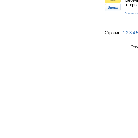
Мебель
нтерне
Вверх
0 Комме
Страниц:
1
2
3
4
Copy