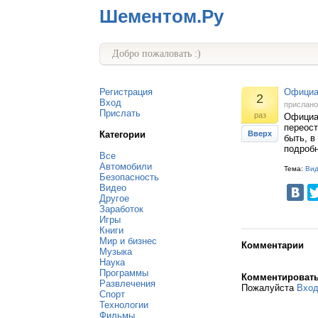
Шементом.Ру
Добро пожаловать :)
Регистрация
Официан
2
Вход
прислан
Прислать
раз
Официан
переост
Категории
Вверх
быть, в
подроб
Все
Автомобили
Тема:
Ви
Безопасность
Видео
Другое
Заработок
Игры
Книги
Мир и бизнес
Комментарии
Музыка
Наука
Программы
Комментироват
Развлечения
Пожалуйста
Вхо
Спорт
Технологии
Фильмы