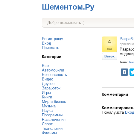
Шементом.Ру
Добро пожаловать :)
Регистрация
Разрабо
4
Вход
прислан
Прислать
раз
Разрабо
модели
Категории
Вверх
Тема:
Тех
Все
Автомобили
Безопасность
Видео
Другое
Заработок
Игры
Комментарии
Книги
Мир и бизнес
Музыка
Комментироват
Наука
Пожалуйста
Вхо
Программы
Развлечения
Спорт
Технологии
Фильмы