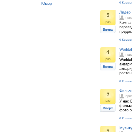
0 Комме
Юмор
Лидер 
5
при
раз
Компан
переез
Вверх
предос
0 Комме
Worlda
4
при
раз
Worlda
аквари
Вверх
аквари
растен
0 Комме
Фильмы
5
при
раз
У нас 
фильмы
Вверх
фото о
0 Комме
Музыку
5