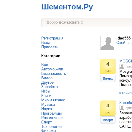
Шементом.Ру
Добро пожаловать :)
Регистрация
jdao555
Вход
Окей
|
s
Прислать
Категории
MOSGRA
4
Все
при
Автомобили
раз
Mosgra
Безопасность
Помощь
Видео
Вверх
консул
Другое
Полезн
Заработок
Игры
0 Комме
Книги
Мир и бизнес
Зарабо
Музыка
4
при
Наука
раз
Зарабо
Программы
зарабо
Развлечения
Вверх
посети
Спорт
САПЕ. 
Технологии
Фильмы