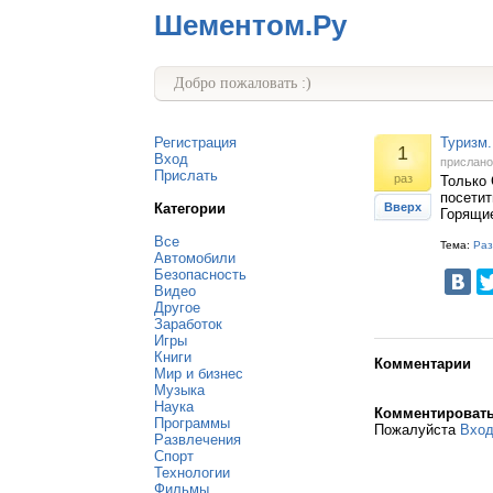
Шементом.Ру
Добро пожаловать :)
Регистрация
Туризм.
1
Вход
прислан
Прислать
раз
Только 
посетит
Категории
Вверх
Горящие
Все
Тема:
Раз
Автомобили
Безопасность
Видео
Другое
Заработок
Игры
Книги
Комментарии
Мир и бизнес
Музыка
Наука
Комментироват
Программы
Пожалуйста
Вхо
Развлечения
Спорт
Технологии
Фильмы