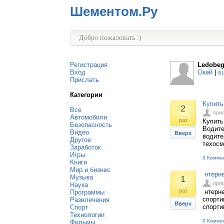
Шементом.Ру
Добро пожаловать :)
Регистрация
Ledobeg
Вход
Окей
|
s
Прислать
Категории
Купить
2
Все
при
Автомобили
раз
Купить
Безопасность
Водите
Видео
Вверх
водите
Другое
техосм
Заработок
Игры
0 Комме
Книги
Мир и бизнес
нтерне
Музыка
1
при
Наука
раз
нтерне
Программы
спорти
Развлечения
Вверх
спорти
Спорт
Технологии
0 Комме
Фильмы