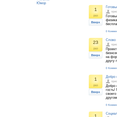
Юмор
Готовы
1
при
раз
Готовы
физика
Вверх
беспла
0 Комме
Слово 
23
при
раз
Проект
бизнсе
Вверх
на фор
другу 
0 Комме
Добро 
1
при
раз
Добро 
гость!
Вверх
своего
другом
0 Комме
Социал
1