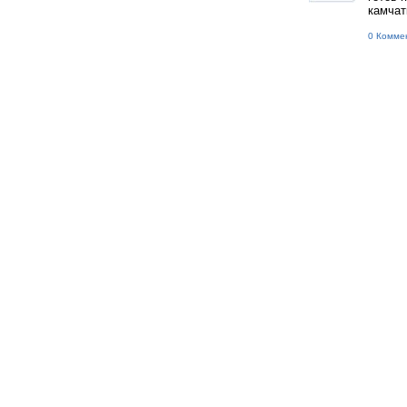
камчат
0 Комме