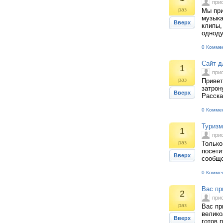
при
раз
Мы при
музыка
Вверх
клипы,
одноду
0 Комме
Сайт 
1
при
раз
Привет
затрон
Вверх
Расска
0 Комме
Туризм
1
при
раз
Только
посети
Вверх
сообще
0 Комме
Вас пр
2
при
раз
Вас пр
велико
Вверх
готов 