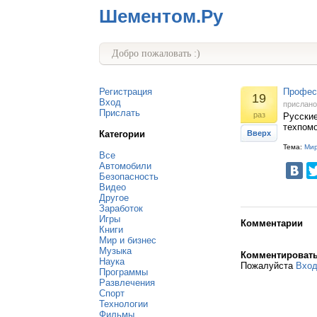
Шементом.Ру
Добро пожаловать :)
Регистрация
Професс
19
Вход
прислан
Прислать
раз
Русские
техпомо
Категории
Вверх
Тема:
Мир
Все
Автомобили
Безопасность
Видео
Другое
Заработок
Игры
Комментарии
Книги
Мир и бизнес
Музыка
Комментироват
Наука
Пожалуйста
Вхо
Программы
Развлечения
Спорт
Технологии
Фильмы