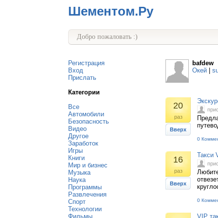
Шементом.Ру
Добро пожаловать :)
Регистрация
bafdew
Вход
Окей
|
s
Прислать
Категории
Экскур
20
Все
при
Автомобили
раз
Предла
Безопасность
путево
Видео
Вверх
Другое
0 Комме
Заработок
Игры
Такси 
Книги
16
при
Мир и бизнес
раз
Любите
Музыка
отвезе
Наука
Вверх
кругло
Программы
Развлечения
0 Комме
Спорт
Технологии
Фильмы
VIP та