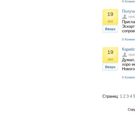
0 Комме
Получи
19
при
раз
Пригла
Эскорт
Вверх
сопров
0 Комме
Карибс
19
при
раз
Думал,
хоро е
Вверх
Нового 
0 Комме
Страниц:
1
2
3
4
Copy