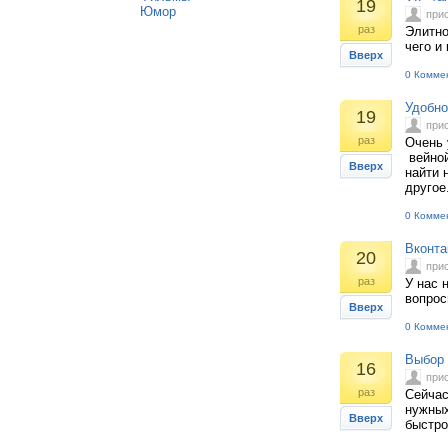
19
Юмор
при
раз
Элитно
чего и
Вверх
0 Комме
Удобно
19
при
раз
Очень 
вейной
Вверх
найти 
другое.
0 Комме
Вконта
20
при
раз
У нас 
вопрос
Вверх
0 Комме
Выбор 
16
при
раз
Сейчас
нужных
Вверх
быстро