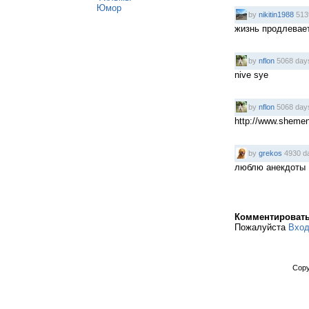
Юмор
by
nikitin1988
513
жизнь продлевае
by
nflon
5068 day
nive sye
by
nflon
5068 day
http://www.shemen
by
grekos
4930 d
люблю анекдоты
Комментироват
Пожалуйста
Вхо
Copy