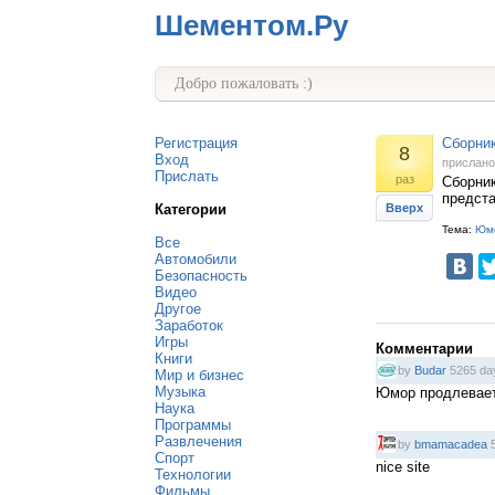
Шементом.Ру
Добро пожаловать :)
Регистрация
Сборник
8
Вход
прислан
Прислать
раз
Сборни
предста
Категории
Вверх
Тема:
Юм
Все
Автомобили
Безопасность
Видео
Другое
Заработок
Игры
Комментарии
Книги
by
Budar
5265 da
Мир и бизнес
Музыка
Юмор продлевает
Наука
Программы
Развлечения
by
bmamacadea
5
Спорт
nice site
Технологии
Фильмы