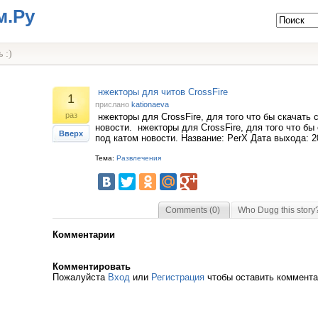
м.Ру
 :)
нжекторы для читов CrossFire
1
прислано
kationaeva
раз
нжекторы для CrossFire, для того что бы скачать 
новости. нжекторы для CrossFire, для того что бы
Вверх
под катом новости. Название: PerX Дата выхода: 2
Тема:
Развлечения
Comments (0)
Who Dugg this story
Комментарии
Комментировать
Пожалуйста
Вход
или
Регистрация
чтобы оставить коммент