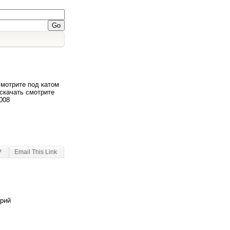
смотрите под катом
 скачать смотрите
008
?
Email This Link
арий