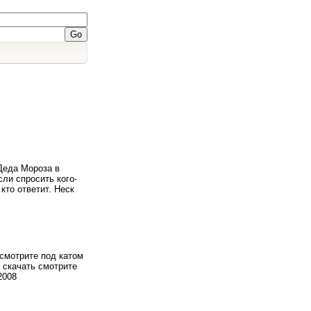
 Деда Мороза в
ли спросить кого-
кто ответит. Неск
 смотрите под катом
ы скачать смотрите
2008