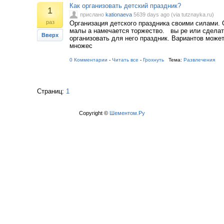
Как организовать детский праздник?
1
прислано
kationaeva
5639 days ago (via tutznayka.ru)
раз
Организация детского праздника своими силами. 
малы а намечается торжество. вы ре или сделат
Вверх
организовать для него праздник. Вариантов може
множес
0 Комментарии
-
Читать все
-
Грохнуть
Тема:
Развлечения
Страниц:
1
Copyright ©
Шементом.Ру