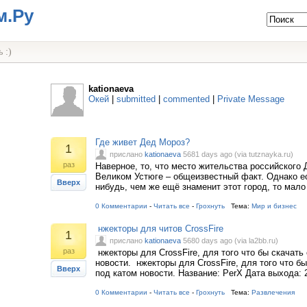
м.Ру
 :)
kationaeva
Окей
|
submitted
|
commented
|
Private Message
Где живет Дед Мороз?
1
прислано
kationaeva
5681 days ago (via tutznayka.ru)
раз
Наверное, то, что место жительства российского
Великом Устюге – общеизвестный факт. Однако ес
Вверх
нибудь, чем же ещё знаменит этот город, то мало 
0 Комментарии
-
Читать все
-
Грохнуть
Тема:
Мир и бизнес
нжекторы для читов CrossFire
1
прислано
kationaeva
5680 days ago (via la2bb.ru)
раз
нжекторы для CrossFire, для того что бы скачать
новости. нжекторы для CrossFire, для того что б
Вверх
под катом новости. Название: PerX Дата выхода: 
0 Комментарии
-
Читать все
-
Грохнуть
Тема:
Развлечения