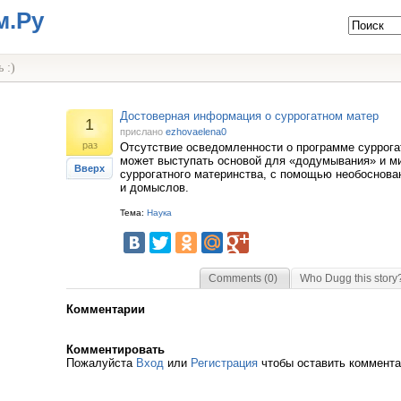
м.Ру
 :)
Достоверная информация о суррогатном матер
1
прислано
ezhovaelena0
раз
Отсутствие осведомленности о программе суррога
может выступать основой для «додумывания» и м
Вверх
суррогатного материнства, с помощью необоснов
и домыслов.
Тема:
Наука
Comments (0)
Who Dugg this story
Комментарии
Комментировать
Пожалуйста
Вход
или
Регистрация
чтобы оставить коммент