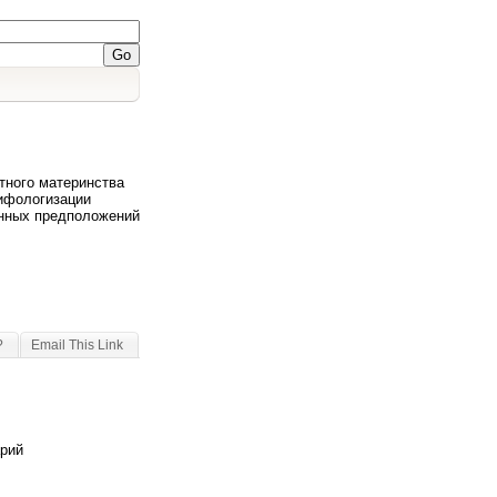
тного материнства
ифологизации
анных предположений
?
Email This Link
арий