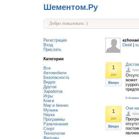
Шементом.Ру
Добро пожаловать :)
Регистрация
ezhovae
Вход
Окей
|
s
Прислать
Категории
Достов
1
Все
при
Автомобили
раз
Отсутс
Безопасность
может 
Видео
Вверх
суррог
Другое
предпо
Заработок
Игры
0 Комме
Книги
Мир и бизнес
Они на
Музыка
1
при
Наука
раз
Програ
Программы
отсутс
Развлечения
Вверх
постоя
Спорт
являем
Технологии
Фильмы