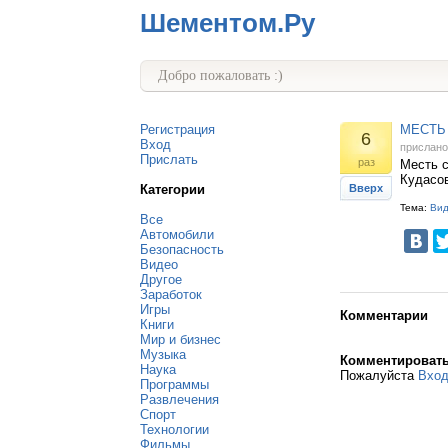
Шементом.Ру
Добро пожаловать :)
Регистрация
МЕСТЬ 
6
Вход
прислан
Прислать
раз
Месть с
Кудасов
Категории
Вверх
Тема:
Ви
Все
Автомобили
Безопасность
Видео
Другое
Заработок
Игры
Комментарии
Книги
Мир и бизнес
Музыка
Комментироват
Наука
Пожалуйста
Вхо
Программы
Развлечения
Спорт
Технологии
Фильмы