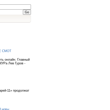
Е СМОТ
ть онлайн. Главный
МУРа Лев Гуров -
арей-11» продолжат
 новы