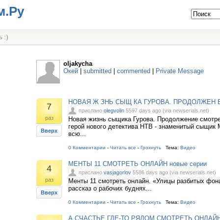
м.Ру
 :)
oljakycha
Окей
|
submitted
|
commented
|
Private Message
НОВАЯ Ж ЗНЬ СЫЩ КА ГУРОВА. ПРОДОЛЖЕН 
7
прислано
olegvolin
5597 days ago (via newserials.net)
раз
Новая жизнь сыщика Гурова. Продолжение смотре
герой нового детектива НТВ - знаменитый сыщик 
Вверх
всю...
0 Комментарии
-
Читать все
-
Грохнуть
Тема:
Видео
МЕНТЫ 11 СМОТРЕТЬ ОНЛАЙН новые серии
4
прислано
vasjagorlov
5586 days ago (via newserials.net)
раз
Менты 11 смотреть онлайн. «Улицы разбитых фон
рассказ о рабочих буднях...
Вверх
0 Комментарии
-
Читать все
-
Грохнуть
Тема:
Видео
А СЧАСТЬЕ ГДЕ-ТО РЯДОМ СМОТРЕТЬ ОНЛАЙН