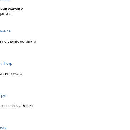
нный суетой с
т из...
ые се
ет о самых острый и
, Петр
тивам романа
Груп
ник психфака Борис
ели