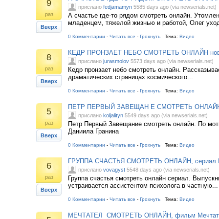
9
прислано
fedjamamyn
5585 days ago (via newserials.net)
раз
А счастье где-то рядом смотреть онлайн. Утомле
младенцем, тяжелой жизнью и работой, Олег уходи
Вверх
0 Комментарии
-
Читать все
-
Грохнуть
Тема:
Видео
КЕДР ПРОНЗАЕТ НЕБО СМОТРЕТЬ ОНЛАЙН нов
8
прислано
jurasmolov
5573 days ago (via newserials.net)
раз
Кедр пронзает небо смотреть онлайн. Рассказыва
драматических страницах космического...
Вверх
0 Комментарии
-
Читать все
-
Грохнуть
Тема:
Видео
ПЕТР ПЕРВЫЙ ЗАВЕЩАН Е СМОТРЕТЬ ОНЛАЙН
5
прислано
koljalityn
5549 days ago (via newserials.net)
раз
Петр Первый Завещание смотреть онлайн. По мо
Даниила Гранина
Вверх
0 Комментарии
-
Читать все
-
Грохнуть
Тема:
Видео
ГРУППА СЧАСТЬЯ СМОТРЕТЬ ОНЛАЙН, сериал 
6
прислано
vovagyst
5548 days ago (via newserials.net)
раз
Группа счастья смотреть онлайн сериал. Выпуск
устраивается ассистентом психолога в частную...
Вверх
0 Комментарии
-
Читать все
-
Грохнуть
Тема:
Видео
МЕЧТАТЕЛ СМОТРЕТЬ ОНЛАЙН, фильм Мечтат