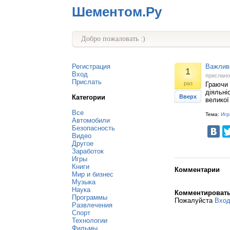
Шементом.Ру
Добро пожаловать :)
Регистрация
Важливі
1
Вход
прислан
Прислать
раз
Граючи 
діяльні
Категории
Вверх
великої 
Все
Тема:
Игр
Автомобили
Безопасность
Видео
Другое
Заработок
Игры
Книги
Комментарии
Мир и бизнес
Музыка
Наука
Комментироват
Программы
Пожалуйста
Вхо
Развлечения
Спорт
Технологии
Фильмы