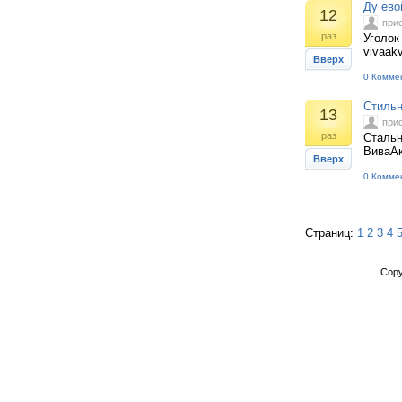
Ду ево
12
при
раз
Уголок
vivaakv
Вверх
0 Комме
Стиль
13
при
раз
Стальн
ВиваАк
Вверх
0 Комме
Страниц:
1
2
3
4
Copy