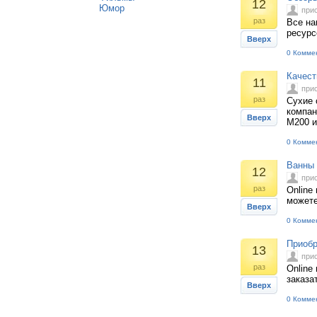
12
Юмор
при
раз
Все на
ресурсе
Вверх
0 Комме
Качест
11
при
раз
Сухие 
компан
Вверх
М200 
0 Комме
Ванны 
12
при
раз
Online
можете
Вверх
0 Комме
Приобр
13
при
раз
Online
заказа
Вверх
0 Комме