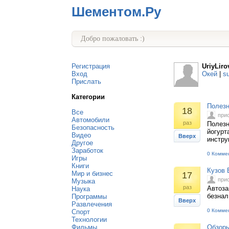
Шементом.Ру
Добро пожаловать :)
Регистрация
UriyLiro
Вход
Окей
|
s
Прислать
Категории
Полезн
18
Все
при
Автомобили
раз
Полезн
Безопасность
йогурт
Видео
Вверх
инстру
Другое
Заработок
0 Комме
Игры
Книги
Кузов 
Мир и бизнес
17
при
Музыка
раз
Автоза
Наука
безнал
Программы
Вверх
Развлечения
0 Комме
Спорт
Технологии
Фильмы
Обзоры