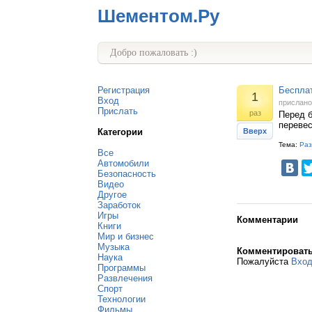
Шементом.Ру
Добро пожаловать :)
Регистрация
Бесплат
1
Вход
прислан
Прислать
раз
Перед б
перевес
Категории
Вверх
Тема:
Раз
Все
Автомобили
Безопасность
Видео
Другое
Заработок
Игры
Комментарии
Книги
Мир и бизнес
Музыка
Комментироват
Наука
Пожалуйста
Вхо
Программы
Развлечения
Спорт
Технологии
Фильмы