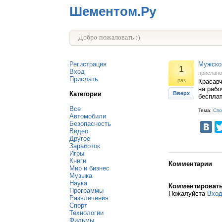
Шементом.Ру
Добро пожаловать :)
Регистрация
Мужской
1
Вход
прислан
Прислать
раз
Красавч
на рабо
Категории
Вверх
бесплат
Все
Тема:
Спо
Автомобили
Безопасность
Видео
Другое
Заработок
Игры
Книги
Комментарии
Мир и бизнес
Музыка
Наука
Комментироват
Программы
Пожалуйста
Вхо
Развлечения
Спорт
Технологии
Фильмы