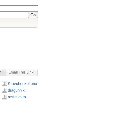
?
Email This Link
KravchenkoLena
dragunnik
rostislavm