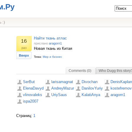
м.Ру
 :)
Найти ткань атлас
16
прислано
aragorn1
раз
Новая ткань из Китая
Вверх
Тема:
Мир и бизнес
Comments (0)
Who Dugg this story
SerBut
larisamagnat
Divochan
DenisKaplan
ElenaDavyd
AndreyMazur
DanilovYuriy
kostefremov
vlinovaleks
UriySaus
KalatiAnya
aragorn1
ispa2007
Страниц:
1