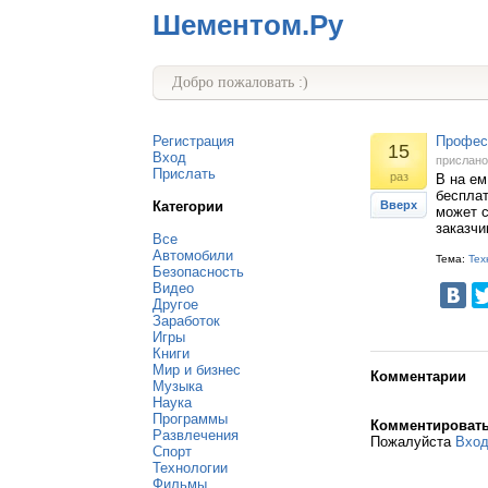
Шементом.Ру
Добро пожаловать :)
Регистрация
Профес
15
Вход
прислан
Прислать
раз
В на ем
бесплат
Категории
Вверх
может с
заказчи
Все
Автомобили
Тема:
Тех
Безопасность
Видео
Другое
Заработок
Игры
Книги
Мир и бизнес
Комментарии
Музыка
Наука
Программы
Комментироват
Развлечения
Пожалуйста
Вхо
Спорт
Технологии
Фильмы