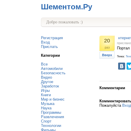
Шементом.Ру
Добро пожаловать :)
Регистрация
нтернет
20
Вход
прислан
Прислать
раз
Портал 
Категории
Вверх
Тема:
Тех
Все
Автомобили
Безопасность
Видео
Другое
Заработок
Комментарии
Игры
Книги
Мир и бизнес
Комментироват
Музыка
Пожалуйста
Вхо
Наука
Программы
Развлечения
Спорт
Технологии
Фильмы