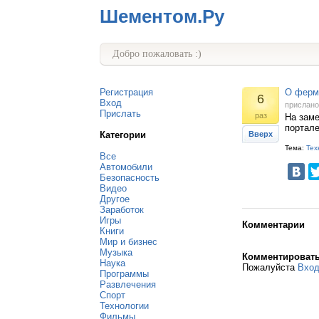
Шементом.Ру
Добро пожаловать :)
Регистрация
О ферм
6
Вход
прислан
Прислать
раз
На заме
портале
Категории
Вверх
Тема:
Тех
Все
Автомобили
Безопасность
Видео
Другое
Заработок
Игры
Комментарии
Книги
Мир и бизнес
Музыка
Комментироват
Наука
Пожалуйста
Вхо
Программы
Развлечения
Спорт
Технологии
Фильмы