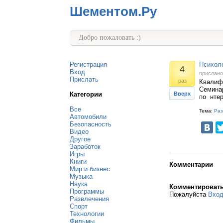
Шементом.Ру
Добро пожаловать :)
Регистрация
Психоло
4
Вход
прислан
Прислать
раз
Квалиф
Семинар
Категории
Вверх
по нтерн
Все
Тема:
Раз
Автомобили
Безопасность
Видео
Другое
Заработок
Игры
Книги
Комментарии
Мир и бизнес
Музыка
Наука
Комментироват
Программы
Пожалуйста
Вхо
Развлечения
Спорт
Технологии
Фильмы