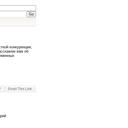
ткой конкуренции,
асскажем вам об
ременных
?
Email This Link
арий