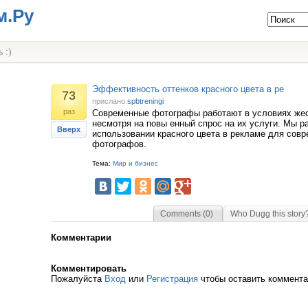
м.Ру
 :)
Эффективность оттенков красного цвета в ре
73
прислано
spbtreningi
раз
Современные фотографы работают в условиях жес
несмотря на повы енный спрос на их услуги. Мы р
Вверх
использовании красного цвета в рекламе для сов
фотографов.
Тема:
Мир и бизнес
Comments (0)
Who Dugg this story
Комментарии
Комментировать
Пожалуйста
Вход
или
Регистрация
чтобы оставить коммент