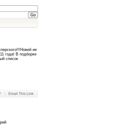
перского!!!Новей ие
11 года! В подборке
ый список
?
Email This Link
арий