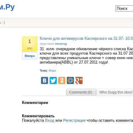
м.Ру
 :)
Ключи для антивирусов Касперского на 31.07- 10.0
1
прислано
neverog
раз
31 юля- очередное обновление чёрного списка Кас
ключи для всех продуктов Касперского на 31.07 20
Вверх
представлены уникальные ключи + совер енно нов
антибанера(ABBL) от 27.07.2011 года!
Тема:
Игры
Comments (0)
Who Dugg this story
Комментарии
Комментировать
Пожалуйста
Вход
или
Регистрация
чтобы оставить коммент