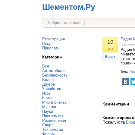
Шементом.Ру
Добро пожаловать :)
Регистрация
Радио 
10
Вход
прислан
Прислать
раз
Радио M
придетс
Категории
Вверх
стоит о
приличи
Все
Автомобили
Тема:
Мир
Безопасность
Видео
Другое
Заработок
Игры
Книги
Мир и бизнес
Комментарии
Музыка
Наука
Программы
Комментироват
Развлечения
Пожалуйста
Вхо
Спорт
Технологии
Фильмы