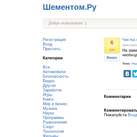
Шементом.Ру
Добро пожаловать :)
Регистрация
Чистка 
6
Вход
прислан
Прислать
раз
На заме
необход
Категории
Вверх
Тема:
Нау
Все
Автомобили
Безопасность
Видео
Другое
Заработок
Игры
Комментарии
Книги
Мир и бизнес
Музыка
Комментироват
Наука
Пожалуйста
Вхо
Программы
Развлечения
Спорт
Технологии
Фильмы