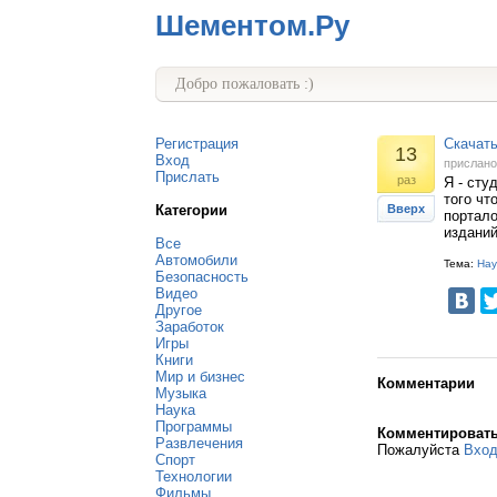
Шементом.Ру
Добро пожаловать :)
Регистрация
Скачат
13
Вход
прислан
Прислать
раз
Я - сту
того чт
Категории
Вверх
портало
изданий
Все
Автомобили
Тема:
Нау
Безопасность
Видео
Другое
Заработок
Игры
Книги
Мир и бизнес
Комментарии
Музыка
Наука
Программы
Комментироват
Развлечения
Пожалуйста
Вхо
Спорт
Технологии
Фильмы