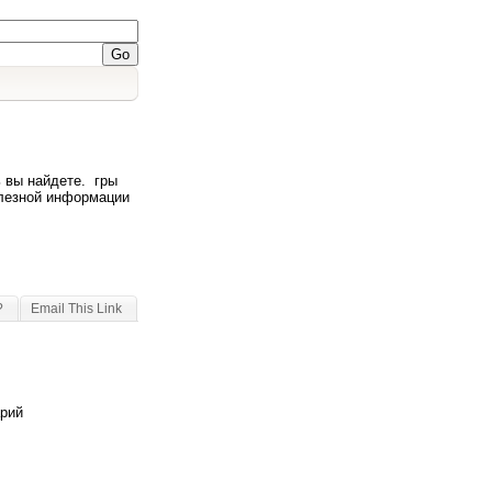
ь вы найдете. гры
олезной информации
?
Email This Link
арий