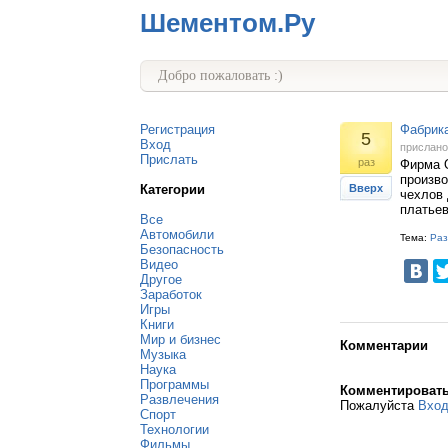
Шементом.Ру
Добро пожаловать :)
Регистрация
Фабрика
5
Вход
прислан
Прислать
раз
Фирма 
произво
Категории
Вверх
чехлов
платьев
Все
Автомобили
Тема:
Раз
Безопасность
Видео
Другое
Заработок
Игры
Книги
Мир и бизнес
Комментарии
Музыка
Наука
Программы
Комментироват
Развлечения
Пожалуйста
Вхо
Спорт
Технологии
Фильмы