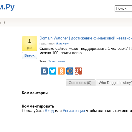
м.Ру
 :)
Domain Watcher | достижение финансовой независ
1
прислано
nikiackew
раз
Сколько сайтов может поддерживать 1 человек? На
можно 100, почти легко
Вверх
Тема:
Технологии
Comments (0)
Who Dugg this story
Комментарии
Комментировать
Пожалуйста
Вход
или
Регистрация
чтобы оставить коммент