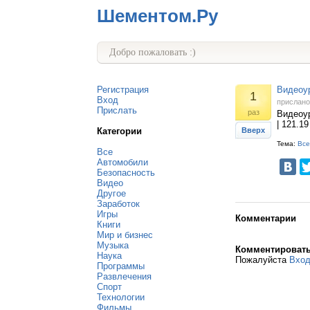
Шементом.Ру
Добро пожаловать :)
Регистрация
Видеоур
1
Вход
прислан
Прислать
раз
Видеоур
| 121.1
Категории
Вверх
Тема:
Все
Все
Автомобили
Безопасность
Видео
Другое
Заработок
Игры
Комментарии
Книги
Мир и бизнес
Музыка
Комментироват
Наука
Пожалуйста
Вхо
Программы
Развлечения
Спорт
Технологии
Фильмы