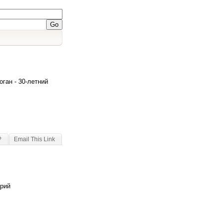
ган - 30-летний
?
Email This Link
арий