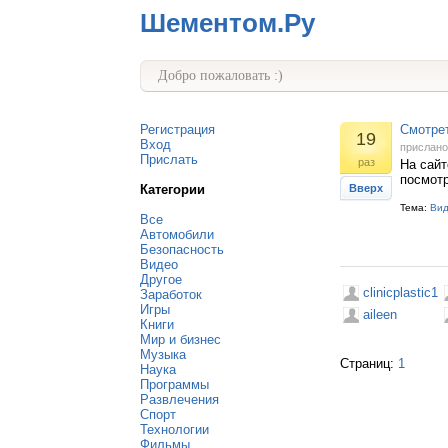
Шементом.Ру
Добро пожаловать :)
Регистрация
Смотре
19
Вход
прислан
Прислать
раз
На сайт
посмотр
Категории
Вверх
Тема:
Ви
Все
Автомобили
Безопасность
Видео
Другое
clinicplastic1
Заработок
Игры
aileen
Книги
Мир и бизнес
Музыка
Страниц:
1
Наука
Программы
Развлечения
Спорт
Технологии
Фильмы