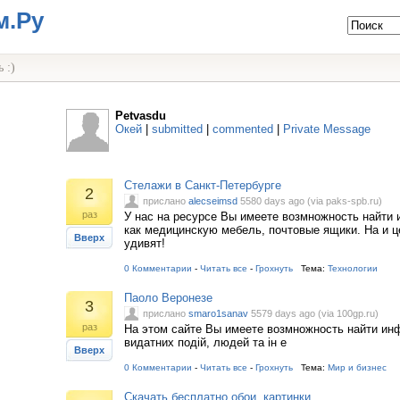
м.Ру
 :)
Petvasdu
Окей
|
submitted
|
commented
|
Private Message
Стелажи в Санкт-Петербурге
2
прислано
alecseimsd
5580 days ago (via paks-spb.ru)
раз
У нас на ресурсе Вы имеете возмножность найти
как медицинскую мебель, почтовые ящики. На и ц
Вверх
удивят!
0 Комментарии
-
Читать все
-
Грохнуть
Тема:
Технологии
Паоло Веронезе
3
прислано
smaro1sanav
5579 days ago (via 100gp.ru)
раз
На этом сайте Вы имеете возмножность найти ин
видатних подій, людей та ін е
Вверх
0 Комментарии
-
Читать все
-
Грохнуть
Тема:
Мир и бизнес
Скачать бесплатно обои, картинки