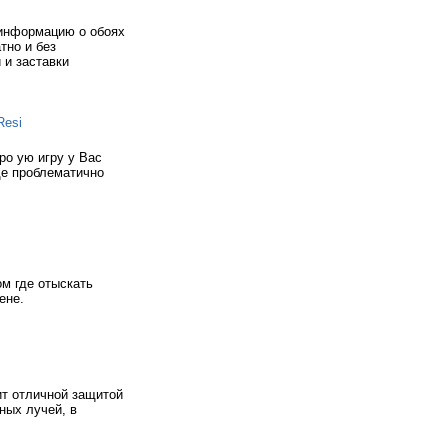
 информацию о обоях
тно и без
 и заставки
Resi
ро ую игру у Вас
ще проблематично
м где отыскать
ене.
т отличной защитой
ных лучей, в