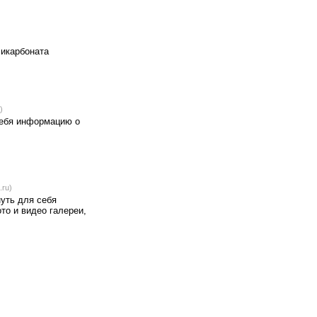
ликарбоната
)
себя информацию о
.ru)
уть для себя
то и видео галереи,