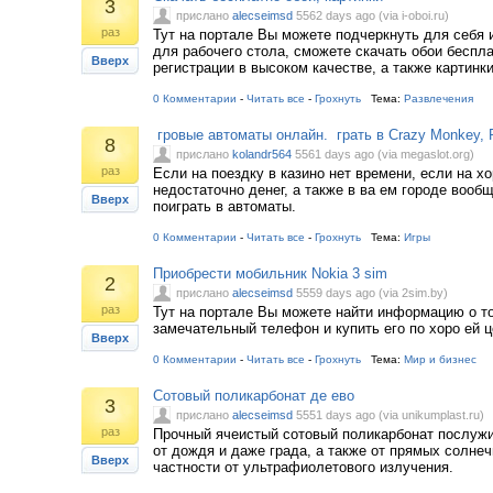
3
прислано
alecseimsd
5562 days ago (via i-oboi.ru)
раз
Тут на портале Вы можете подчеркнуть для себя
для рабочего стола, сможете скачать обои беспла
Вверх
регистрации в высоком качестве, а также картинки
0 Комментарии
-
Читать все
-
Грохнуть
Тема:
Развлечения
гровые автоматы онлайн. грать в Crazy Monkey, 
8
прислано
kolandr564
5561 days ago (via megaslot.org)
раз
Если на поездку в казино нет времени, если на хо
недостаточно денег, а также в ва ем городе вооб
Вверх
поиграть в автоматы.
0 Комментарии
-
Читать все
-
Грохнуть
Тема:
Игры
Приобрести мобильник Nokia 3 sim
2
прислано
alecseimsd
5559 days ago (via 2sim.by)
раз
Тут на портале Вы можете найти информацию о то
замечательный телефон и купить его по хоро ей ц
Вверх
0 Комментарии
-
Читать все
-
Грохнуть
Тема:
Мир и бизнес
Сотовый поликарбонат де ево
3
прислано
alecseimsd
5551 days ago (via unikumplast.ru)
раз
Прочный ячеистый сотовый поликарбонат послужи
от дождя и даже града, а также от прямых солнеч
Вверх
частности от ультрафиолетового излучения.