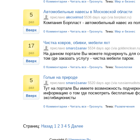
0 Комментарии
-
Читать все
-
Грохнуть
Тема:
Мир и бизнес
Автомобильные навесы в Московской области
5
прислано
alecseimsd
5536 days ago (via borplast.ru)
раз
Компания Борпласт - автомобильный навес из по
Вверх
0 Комментарии
-
Читать все
-
Грохнуть
Тема:
Мир и бизнес
Чистка ковров, обивки, мебели яхт
17
прислано
smaro1sanav
5534 days ago (via goldenclean.ru
раз
На данном портале Вы можете подчеркнуть для 
том где заказать услугу - чистка мебели паром.
Вверх
0 Комментарии
-
Читать все
-
Грохнуть
Тема:
Технологии
Голые на природе
5
прислано
smaro1sanav
5520 days ago (via russiannudists
раз
Тут на портале Вы имеете возмножность подчеркн
информацию о том где посмотреть бесплатные фо
Вверх
эксгибиционисты
0 Комментарии
-
Читать все
-
Грохнуть
Тема:
Развлечения
Страниц:
Назад
1
2
3
4
5
Далее
Copyright ©
Шементом.Ру