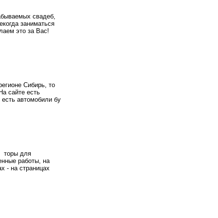
абываемых свадеб,
екогда заниматься
лаем это за Вас!
регионе Сибирь, то
На сайте есть
 есть автомобили бу
ь торы для
енные работы, на
х - на страницах