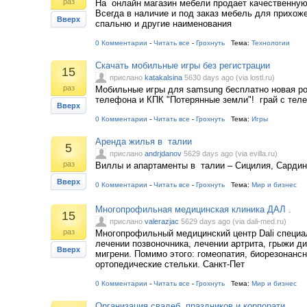
раз
На онлайн магазин мебели продает качественную
Всегда в наличие и под заказ мебель для прихож
Вверх
спальню и другие наименования
0 Комментарии
-
Читать все
-
Грохнуть
Тема:
Технологии
Скачать мобильные игры без регистрации
15
прислано
katakalsina
5630 days ago (via lostl.ru)
раз
Мобильные игры для samsung бесплатно новая ро
телефона и КПК "Потерянные земли"! грай с теле
Вверх
0 Комментарии
-
Читать все
-
Грохнуть
Тема:
Игры
Аренда жилья в талии
5
прислано
andrjdanov
5629 days ago (via evilla.ru)
раз
Виллы и апартаменты в талии – Сицилия, Сардин
Вверх
0 Комментарии
-
Читать все
-
Грохнуть
Тема:
Мир и бизнес
Многопрофильная медицинская клиника ДАЛ .
15
прислано
valerazjac
5629 days ago (via dali-med.ru)
раз
Многопрофильный медицинский центр Dali специа
лечении позвоночника, лечении артрита, грыжи ди
Вверх
мигрени. Помимо этого: гомеопатия, биорезонансн
ортопедические стельки. Санкт-Пет
0 Комментарии
-
Читать все
-
Грохнуть
Тема:
Мир и бизнес
Организация свадеб, праздников и корпорати