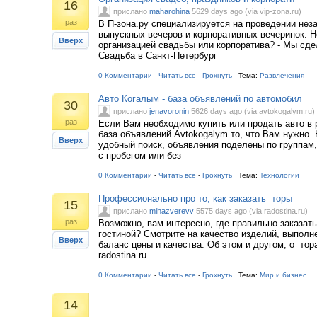
16
прислано
maharohina
5629 days ago (via vip-zona.ru)
раз
В П-зона.ру специализируется на проведении нез
выпускных вечеров и корпоративных вечеринок. Н
Вверх
организацией свадьбы или корпоратива? - Мы сде
Свадьба в Санкт-Петербург
0 Комментарии
-
Читать все
-
Грохнуть
Тема:
Развлечения
Авто Когалым - база объявлений по автомобил
30
прислано
jenavoronin
5626 days ago (via avtokogalym.ru)
раз
Если Вам необходимо купить или продать авто в 
база объявлений Avtokogalym то, что Вам нужно. 
Вверх
удобный поиск, объявления поделены по группам,
с пробегом или без
0 Комментарии
-
Читать все
-
Грохнуть
Тема:
Технологии
Профессионально про то, как заказать торы
15
прислано
mihazverevv
5575 days ago (via radostina.ru)
раз
Возможно, вам интересно, где правильно заказат
гостиной? Смотрите на качество изделий, выполн
Вверх
баланс цены и качества. Об этом и другом, о тора
radostina.ru.
0 Комментарии
-
Читать все
-
Грохнуть
Тема:
Мир и бизнес
14