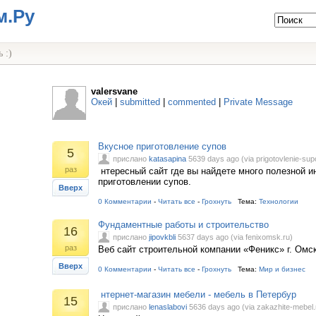
м.Ру
 :)
valersvane
Окей
|
submitted
|
commented
|
Private Message
Вкусное приготовление супов
5
прислано
katasapina
5639 days ago (via prigotovlenie-sup
раз
нтересный сайт где вы найдете много полезной 
приготовлении супов.
Вверх
0 Комментарии
-
Читать все
-
Грохнуть
Тема:
Технологии
Фундаментные работы и строительство
16
прислано
jipovkbli
5637 days ago (via fenixomsk.ru)
раз
Веб сайт строительной компании «Феникс» г. Омс
Вверх
0 Комментарии
-
Читать все
-
Грохнуть
Тема:
Мир и бизнес
нтернет-магазин мебели - мебель в Петербур
15
прислано
lenaslabovi
5636 days ago (via zakazhite-mebel.