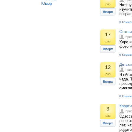
Юмор
раз
Наткну
изучит
Вверх
возрас
0 Комме
Статьи
17
при
раз
Хоро и
фото м
Вверх
0 Комме
Детски
12
при
раз
Я обож
чада. 
Вверх
провод
смогли
0 Комме
Кварти
3
при
раз
Одесса
неповт
Вверх
лет, к
родите