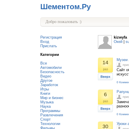
Шементом.Ру
Добро пожаловать :)
Регистрация
kizwyfa
Вход
Окей
|
s
Прислать
Категории
Музеи
14
Все
при
Автомобили
раз
Сайт о
Безопасность
искусс
Видео
Вверх
Другое
0 Комме
Заработок
Игры
Рапун
Книги
6
при
Мир и бизнес
раз
Замеча
Музыка
разноо
Наука
Вверх
Программы
0 Комме
Развлечения
Спорт
Технологии
Уроки 
30
Фильмы
при