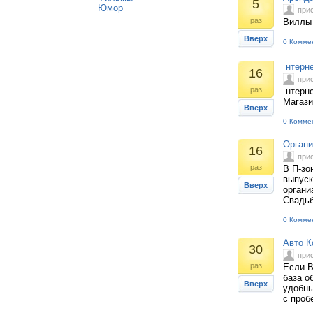
5
Юмор
при
раз
Виллы 
Вверх
0 Комме
нтерне
16
при
раз
нтерне
Магази
Вверх
0 Комме
Органи
16
при
раз
В П-зо
выпуск
Вверх
органи
Свадьб
0 Комме
Авто К
30
при
раз
Если В
база о
Вверх
удобны
с проб