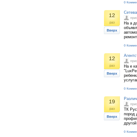
0 Комме
Сетева
12
при
раз
На а д
объявл
Вверх
автомо
ремонт
0 Комме
Агентс
12
при
раз
На е к
"LuxPe
Вверх
ребенк
услуга
0 Комме
Различ
19
при
раз
ТК Рус
пород 
Вверх
профил
другой
0 Комме