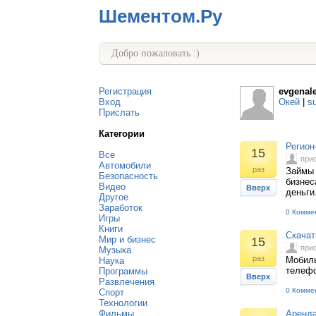
Шементом.Ру
Добро пожаловать :)
Регистрация
evgenal
Вход
Окей
|
s
Прислать
Категории
Регион
15
Все
при
Автомобили
раз
Займы 
Безопасность
бизнес
Видео
Вверх
деньги
Другое
Заработок
0 Комме
Игры
Книги
Скачат
Мир и бизнес
15
при
Музыка
раз
Мобиль
Наука
телефо
Программы
Вверх
Развлечения
0 Комме
Спорт
Технологии
Фильмы
Аренда