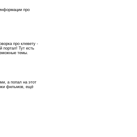
 информации про
оворка про клевету -
й портал! Тут есть
озможные темы.
ми, а попал на этот
инки фильмов, ещё