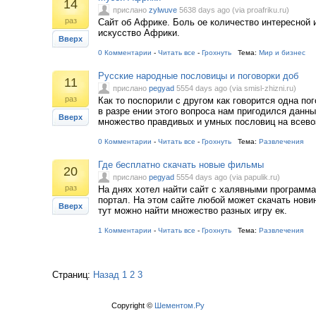
14
прислано
zylwuve
5638 days ago (via proafriku.ru)
раз
Сайт об Африке. Боль ое количество интересной
искусство Африки.
Вверх
0 Комментарии
-
Читать все
-
Грохнуть
Тема:
Мир и бизнес
Русские народные пословицы и поговорки доб
11
прислано
pegyad
5554 days ago (via smisl-zhizni.ru)
раз
Как то поспорили с другом как говорится одна пог
в разре ении этого вопроса нам пригодился данны
Вверх
множество правдивых и умных пословиц на всев
0 Комментарии
-
Читать все
-
Грохнуть
Тема:
Развлечения
Где бесплатно скачать новые фильмы
20
прислано
pegyad
5554 days ago (via papulik.ru)
раз
На днях хотел найти сайт с халявными программа
портал. На этом сайте любой может скачать нов
Вверх
тут можно найти множество разных игру ек.
1 Комментарии
-
Читать все
-
Грохнуть
Тема:
Развлечения
Страниц:
Назад
1
2
3
Copyright ©
Шементом.Ру