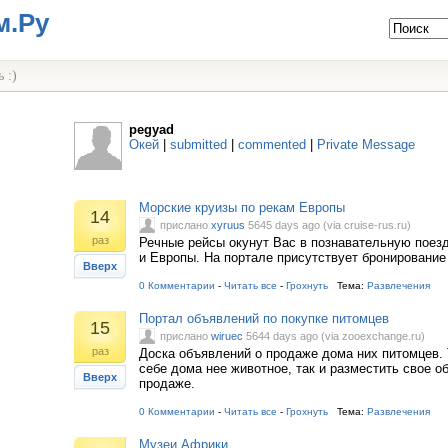
м.Ру
 :)
pegyad
Окей
|
submitted
|
commented
|
Private Message
Морские круизы по рекам Европы
14
прислано
xyruus
5645 days ago (via cruise-rus.ru)
раз
Речные рейсы окунут Вас в познавательную поезд
и Европы. На портале присутствует бронирование
Вверх
0 Комментарии
-
Читать все
-
Грохнуть
Тема:
Развлечения
Портал объявлений по покупке питомцев
15
прислано
wiruec
5644 days ago (via zooexchange.ru)
раз
Доска объявлений о продаже дома них питомцев. 
себе дома нее животное, так и разместить свое о
Вверх
продаже.
0 Комментарии
-
Читать все
-
Грохнуть
Тема:
Развлечения
Музеи Африки