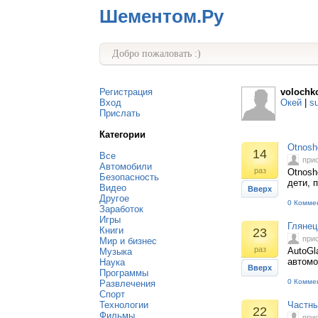
Шементом.Ру
Добро пожаловать :)
Регистрация
volochk
Вход
Окей
|
s
Прислать
Категории
Otnosh
14
Все
при
Автомобили
раз
Otnosh
Безопасность
дети, 
Видео
Вверх
Другое
0 Комме
Заработок
Игры
Глянец
Книги
23
при
Мир и бизнес
раз
AutoGl
Музыка
автомо
Наука
Вверх
Программы
0 Комме
Развлечения
Спорт
Технологии
Частны
22
Фильмы
при