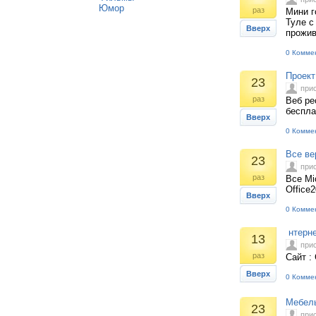
Юмор
раз
Мини г
Туле с
Вверх
прожив
0 Комме
Проект
23
при
раз
Веб ре
беспла
Вверх
0 Комме
Все вер
23
при
раз
Все Mic
Office
Вверх
0 Комме
нтерне
13
при
раз
Сайт :
Вверх
0 Комме
Мебель
23
при