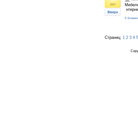
раз
Мебель
нтерне
Вверх
0 Комме
Страниц:
1
2
3
4
Copy