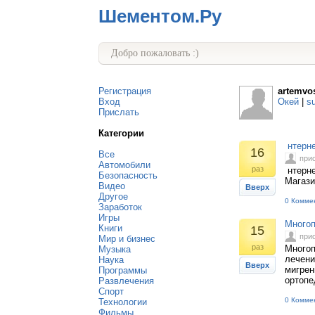
Шементом.Ру
Добро пожаловать :)
Регистрация
artemvos
Вход
Окей
|
s
Прислать
Категории
нтерне
16
Все
при
Автомобили
раз
нтерне
Безопасность
Магази
Видео
Вверх
Другое
0 Комме
Заработок
Игры
Многоп
Книги
15
при
Мир и бизнес
раз
Многоп
Музыка
лечени
Наука
Вверх
мигрен
Программы
ортопе
Развлечения
Спорт
0 Комме
Технологии
Фильмы