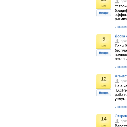
при
раз
Устрой
брадиф
Вверх
эффект
ритмиз
0 Комме
Доска 
5
при
раз
Если В
беспла
Вверх
полное
осталь
0 Комме
Агентс
12
при
раз
На е к
"LuxPe
Вверх
ребенк
услуга
0 Комме
Откров
14
при
раз
Вероят