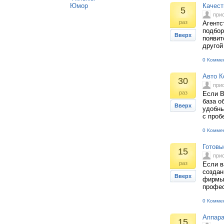
Юмор
Качест
5
при
раз
Агентс
подбор
Вверх
появит
другой
0 Комме
Авто К
30
при
раз
Если В
база о
Вверх
удобны
с проб
0 Комме
Готовы
15
при
раз
Если в
создан
Вверх
фирмы 
профес
0 Комме
Аппара
15